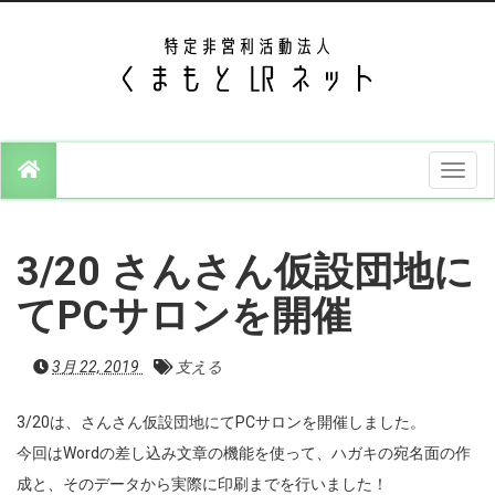
T
o
g
g
l
e
3/20 さんさん仮設団地に
n
a
v
てPCサロンを開催
i
g
a
3月 22, 2019
支える
t
i
o
n
3/20は、さんさん仮設団地にてPCサロンを開催しました。
今回はWordの差し込み文章の機能を使って、ハガキの宛名面の作
成と、そのデータから実際に印刷までを行いました！