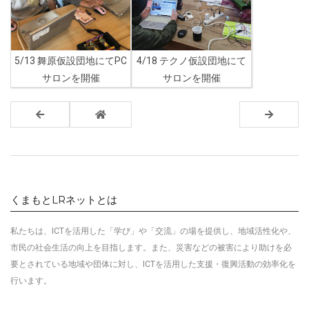
5/13 舞原仮設団地にてPC
4/18 テクノ仮設団地にて
サロンを開催
サロンを開催
くまもとLRネットとは
私たちは、ICTを活用した「学び」や「交流」の場を提供し、地域活性化や、
市民の社会生活の向上を目指します
。
また、災害などの被害により助けを必
要とされている地域や団体に対し、ICTを活用した
支援・復興活動の効率化を
行います。