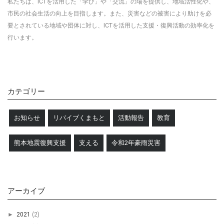
私たちは、ICTを活用した「学び」や「交流」の場を提供し、地域活性化や、
市民の社会生活の向上を目指します
。
また、災害などの被害により助けを必
要とされている地域や団体に対し、ICTを活用した
支援・復興活動の効率化を
行います。
カテゴリー
お知らせ
リバイブくまもと
活動報告
教育
熊本地震復興支援
支える
令和2年豪雨災害
アーカイブ
►
2021
(2)