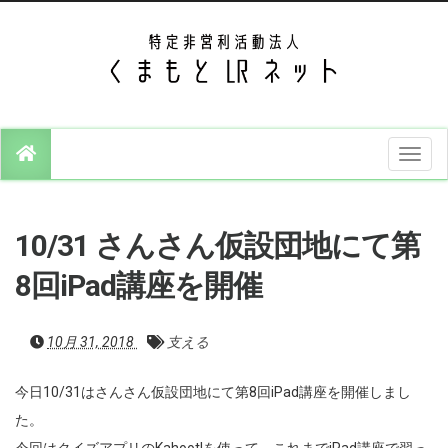
T
o
g
g
l
e
10/31 さんさん仮設団地にて第
n
a
v
8回iPad講座を開催
i
g
a
t
10月 31, 2018
支える
i
o
n
今日10/31はさんさん仮設団地にて第8回iPad講座を開催しまし
た。