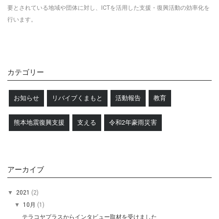
要とされている地域や団体に対し、ICTを活用した
支援・復興活動の効率化を
行います。
カテゴリー
お知らせ
リバイブくまもと
活動報告
教育
熊本地震復興支援
支える
令和2年豪雨災害
アーカイブ
▼
2021
(2)
▼
10月
(1)
テラコヤプラスからインタビュー取材を受けました