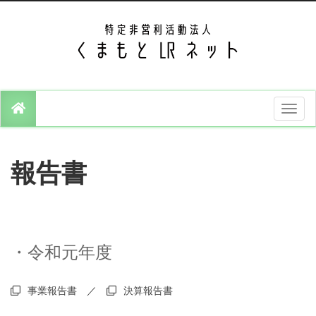
T
o
g
g
l
e
報告書
n
a
v
i
g
a
t
i
・令和元年度
o
n
事業報告書
／
決算報告書