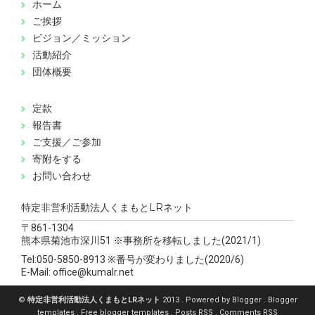
ホーム
ご挨拶
ビジョン／ミッション
活動紹介
団体概要
定款
報告書
ご支援／ご参加
寄附をする
お問い合わせ
特定非営利活動法人くまもとLRネット
〒861-1304
熊本県菊池市深川51 ※事務所を移転しました(2021/1)
Tel:050-5850-8913 ※番号が変わりました(2020/6)
E-Mail: office@kumalr.net
©
特定非営利活動法人くまもとLRネット
2013 . Powered by
Blogger
.
Blogger
templates
.
Free blogger templates
.
Posts RSS
.
Comments RSS