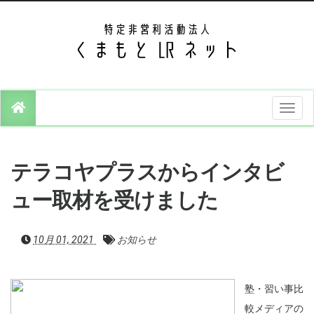
T
o
g
g
l
e
テラコヤプラスからインタビ
n
a
v
ュー取材を受けました
i
g
a
t
10月 01, 2021
お知らせ
i
o
n
塾・習い事比
較メディアの