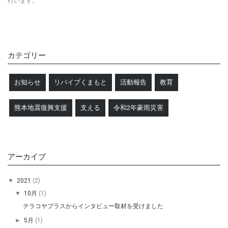
行います。
カテゴリー
お知らせ
リバイブくまもと
活動報告
教育
熊本地震復興支援
支える
令和2年豪雨災害
アーカイブ
▼
2021
(2)
▼
10月
(1)
テラコヤプラスからインタビュー取材を受けました
►
5月
(1)