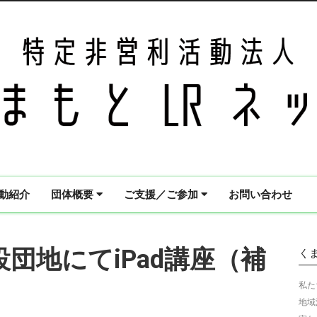
動紹介
団体概要
ご支援／ご参加
お問い合わせ
仮設団地にてiPad講座（補
く
私た
地域