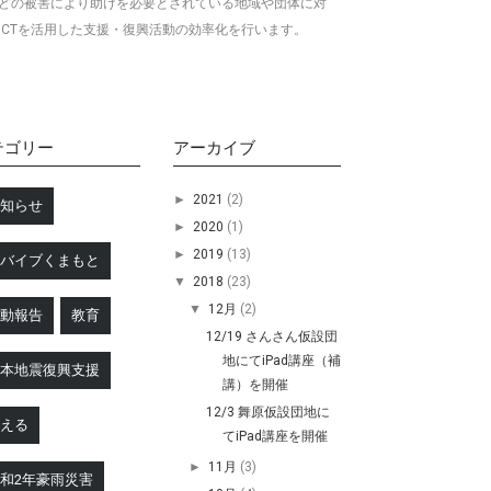
どの被害により助けを必要とされている地域や団体に対
ICTを活用した
支援・復興活動の効率化を行います。
テゴリー
アーカイブ
►
2021
(2)
お知らせ
►
2020
(1)
►
2019
(13)
リバイブくまもと
▼
2018
(23)
▼
12月
(2)
活動報告
教育
12/19 さんさん仮設団
地にてiPad講座（補
熊本地震復興支援
講）を開催
12/3 舞原仮設団地に
支える
てiPad講座を開催
►
11月
(3)
和2年豪雨災害