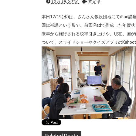
12月 19, 2018
支える
本日12/19(水)は、さんさん仮設団地にてiPa
回は補講という形で、前回iPadで作成した年賀
来年から施行される税率引き上げや、現在、国が
ついて、スライドショーやクイズアプリのKahoo
Related Posts