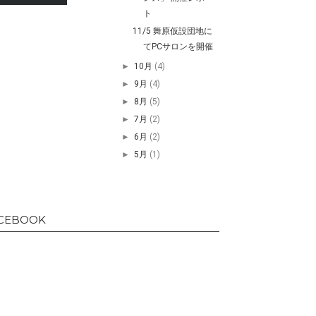
ト
11/5 舞原仮設団地に
てPCサロンを開催
►
10月
(4)
►
9月
(4)
►
8月
(5)
►
7月
(2)
►
6月
(2)
►
5月
(1)
CEBOOK