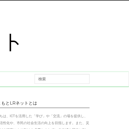
まもとLRネットとは
ちは、ICTを活用した「学び」や「交流」の場を提供し、
活性化や、市民の社会生活の向上を目指します
。
また、災