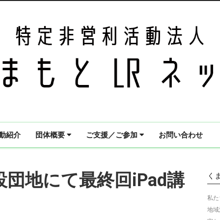
動紹介
団体概要
ご支援／ご参加
お問い合わせ
仮設団地にて最終回iPad講
く
私た
地域