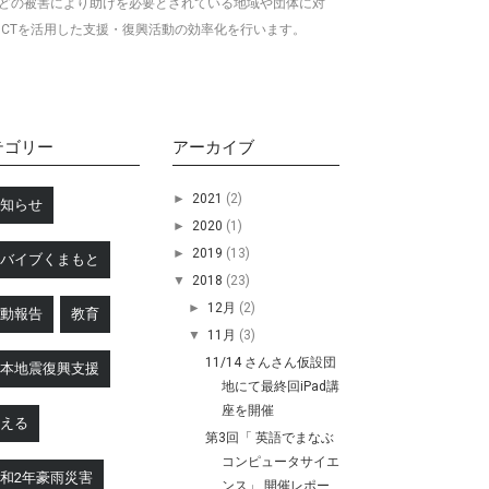
どの被害により助けを必要とされている地域や団体に対
ICTを活用した
支援・復興活動の効率化を行います。
テゴリー
アーカイブ
►
2021
(2)
お知らせ
►
2020
(1)
►
2019
(13)
リバイブくまもと
▼
2018
(23)
►
12月
(2)
活動報告
教育
▼
11月
(3)
11/14 さんさん仮設団
熊本地震復興支援
地にて最終回iPad講
座を開催
支える
第3回「 英語でまなぶ
コンピュータサイエ
和2年豪雨災害
ンス」 開催レポー