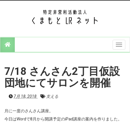
T
o
g
g
l
e
7/18 さんさん2丁目仮設
n
a
v
団地にてサロンを開催
i
g
a
7月 18, 2018
支える
t
i
o
n
月に一度のさんさん講座。
今日はWordで8月から開講予定のiPad講座の案内を作りました。