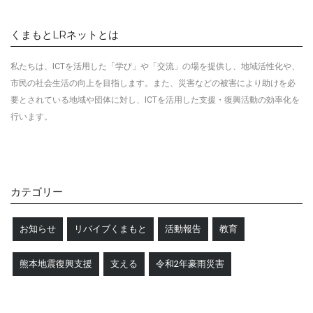
くまもとLRネットとは
私たちは、ICTを活用した「学び」や「交流」の場を提供し、地域活性化や、
市民の社会生活の向上を目指します
。
また、災害などの被害により助けを必
要とされている地域や団体に対し、ICTを活用した
支援・復興活動の効率化を
行います。
カテゴリー
お知らせ
リバイブくまもと
活動報告
教育
熊本地震復興支援
支える
令和2年豪雨災害